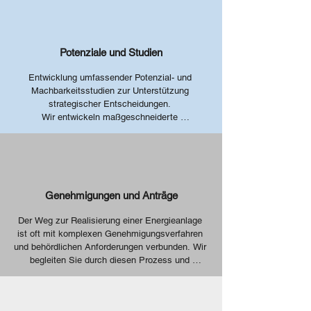
Potenziale und Studien
Entwicklung umfassender Potenzial- und 
Machbarkeitsstudien zur Unterstützung 
strategischer Entscheidungen. 

Wir entwickeln maßgeschneiderte 
Projektstudien und Energiekonzepte, die präzise 
auf die individuellen Anforderungen unserer 
Kunden abgestimmt sind. Mit einer 
transparenten Abrechnung nach dem Open-
Book-Prinzip gewährleisten wir maximale 
Genehmigungen und Anträge
Nachvollziehbarkeit und Vertrauen in unsere 
Arbeit. Ob Machbarkeitsstudien oder 
Der Weg zur Realisierung einer Energieanlage 
Konzeptentwicklung – wir liefern fundierte 
ist oft mit komplexen Genehmigungsverfahren 
Grundlagen für eine erfolgreiche 
und behördlichen Anforderungen verbunden. Wir 
Projektumsetzung.
begleiten Sie durch diesen Prozess und 
unterstützen bei der Erstellung von Anträgen 
sowie bei Netzfragen in Zusammenarbeit mit 
den zuständigen Netzbetreibern. Mit unserer 