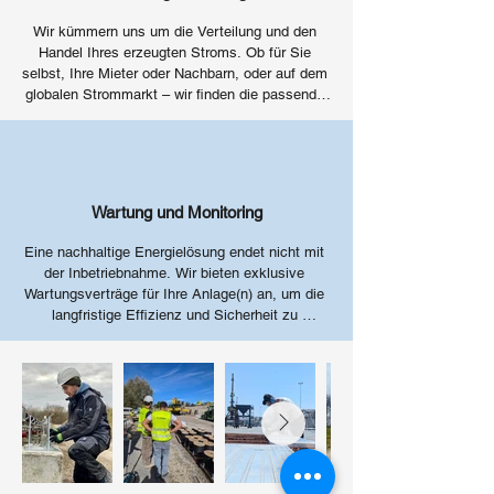
Wir kümmern uns um die Verteilung und den 
Handel Ihres erzeugten Stroms. Ob für Sie 
selbst, Ihre Mieter oder Nachbarn, oder auf dem 
globalen Strommarkt – wir finden die passende 
Vermarktungsstrategie. Wenn gewünscht, 
unterstützen wir auch beim Verkauf von 
Anlagen, um sicherzustellen, dass Ihr Projekt 
wirtschaftlich optimal aufgestellt ist. ​
Wartung und Monitoring
Eine nachhaltige Energielösung endet nicht mit 
der Inbetriebnahme. Wir bieten exklusive 
Wartungsverträge für Ihre Anlage(n) an, um die 
langfristige Effizienz und Sicherheit zu 
gewährleisten. Darüber hinaus übernehmen wir 
auf Wunsch den kompletten Betrieb Ihrer 
Anlagen, damit Sie sich auf Ihr Kerngeschäft 
konzentrieren können.