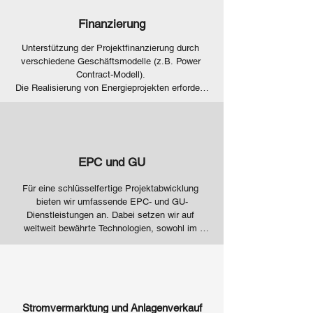
Expertise sorgen wir dafür, dass Ihr Projekt 
reibungslos vorankommt.
Finanzierung
Unterstützung der Projektfinanzierung durch 
verschiedene Geschäftsmodelle (z.B. Power 
Contract-Modell).​ 

Die Realisierung von Energieprojekten erfordert 
flexible und angepasste Finanzierungslösungen. 
Wir unterstützen unsere Kunden durch 
innovative Modelle wie das Sinn Power 
Contract-Modell und helfen bei der Vermittlung 
geeigneter Finanzierungspartner. So sichern wir 
EPC und GU
die finanzielle Basis für Ihre Projekte und 
ermöglichen Ihnen, Ihre Vision in die Realität 
Für eine schlüsselfertige Projektabwicklung 
umzusetzen.
bieten wir umfassende EPC- und GU-
Dienstleistungen an. Dabei setzen wir auf 
weltweit bewährte Technologien, sowohl im 
Bereich elektrischer als auch thermischer 
Erzeugung, und passen unsere Lösungen 
individuell an Ihre Bedürfnisse an. Ihre 
Anforderungen sind unser Maßstab – bis ins 
kleinste Detail.
Stromvermarktung und Anlagenverkauf