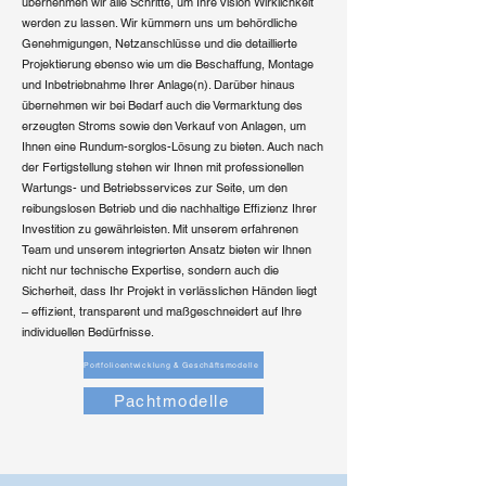
übernehmen wir alle Schritte, um Ihre Vision Wirklichkeit
werden zu lassen. Wir kümmern uns um behördliche
Genehmigungen, Netzanschlüsse und die detaillierte
Projektierung ebenso wie um die Beschaffung, Montage
und Inbetriebnahme Ihrer Anlage(n). Darüber hinaus
übernehmen wir bei Bedarf auch die Vermarktung des
erzeugten Stroms sowie den Verkauf von Anlagen, um
Ihnen eine Rundum-sorglos-Lösung zu bieten. Auch nach
der Fertigstellung stehen wir Ihnen mit professionellen
Wartungs- und Betriebsservices zur Seite, um den
reibungslosen Betrieb und die nachhaltige Effizienz Ihrer
Investition zu gewährleisten. Mit unserem erfahrenen
Team und unserem integrierten Ansatz bieten wir Ihnen
nicht nur technische Expertise, sondern auch die
Sicherheit, dass Ihr Projekt in verlässlichen Händen liegt
– effizient, transparent und maßgeschneidert auf Ihre
individuellen Bedürfnisse.
Portfolioentwicklung & Geschäftsmodelle
Pachtmodelle