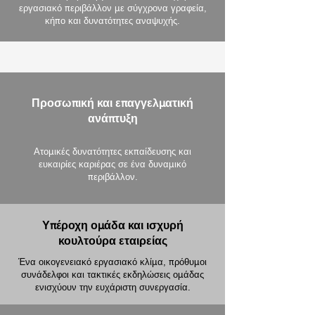
εργασιακό περιβάλλον με σύγχρονα γραφεία,
κήπο και δυνατότητες αναψυχής.
Προσωπική και επαγγελματική
ανάπτυξη
Ατομικές δυνατότητες εκπαίδευσης και
ευκαιρίες καριέρας σε ένα δυναμικό
περιβάλλον.
Υπέροχη ομάδα και ισχυρή
κουλτούρα εταιρείας
Ένα οικογενειακό εργασιακό κλίμα, πρόθυμοι
συνάδελφοι και τακτικές εκδηλώσεις ομάδας
ενισχύουν την ευχάριστη συνεργασία.