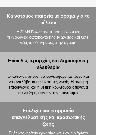
Καινοτόμος εταιρεία με όραμα για το
μέλλον
Η SINN Power αναπτύσσει βιώσιμες
τεχνολογίες φωτοβολταϊκής ενέργειας και θέτει
νέες προδιαγραφές στην αγορά.
Επίπεδες ιεραρχίες και δημιουργική
ελευθερία
Ο καθένας μπορεί να συνεισφέρει με ιδέες και
να αναλάβει υπευθυνότητες νωρίς. Η ανοιχτή
επικοινωνία και η θετική κουλτούρα απέναντι
στα λάθη προάγουν την καινοτομία.
Ευελιξία και ισορροπία
επαγγελματικής και προσωπικής
ζωής
Ευέλικτο ωράριο εργασίας και ένα ευχάριστο