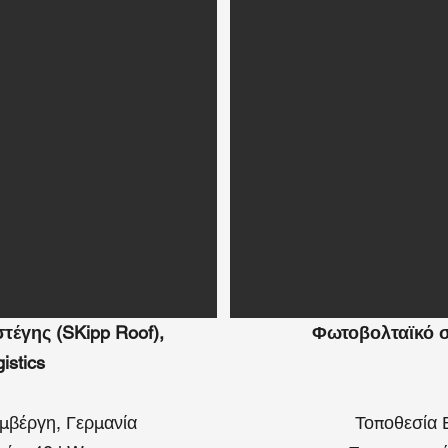
έγης (SKipp Roof),
Φωτοβολταϊκό σ
istics
μβέργη, Γερμανία
Τοποθεσία 