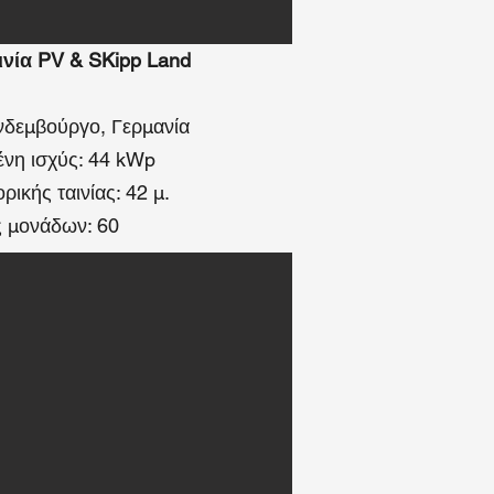
νία PV & SKipp Land
νδεμβούργο, Γερμανία
νη ισχύς: 44 kWp
ικής ταινίας: 42 μ.
 μονάδων: 60