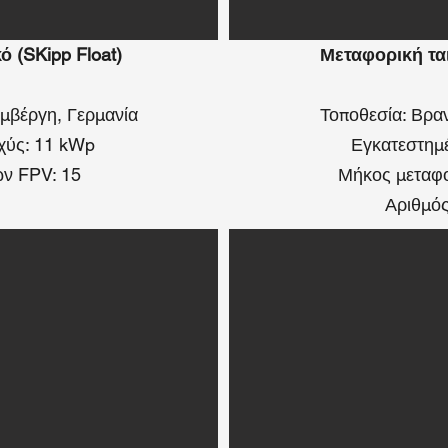
 (SKipp Float)
Μεταφορική ται
μβέργη, Γερμανία
Τοποθεσία: Βρα
χύς: 11 kWp
Εγκατεστημέ
ν FPV: 15
Μήκος μεταφορ
Αριθμός