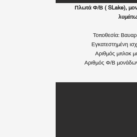
Πλωτά Φ/Β (
SLake), μο
λυμάτ
Τοποθεσία: Βαυαρ
Εγκατεστημένη ισ
Αριθμός μπλοκ μ
Αριθμός Φ/Β μονάδων