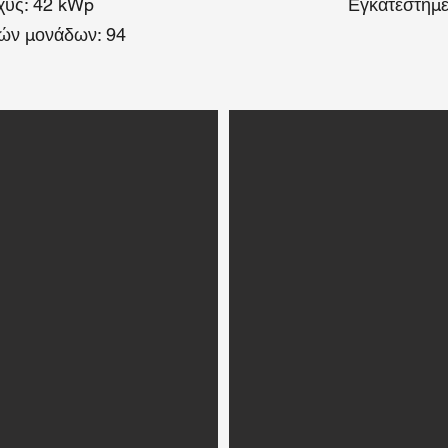
χύς: 42 kWp
Εγκατεστημέ
ών μονάδων: 94