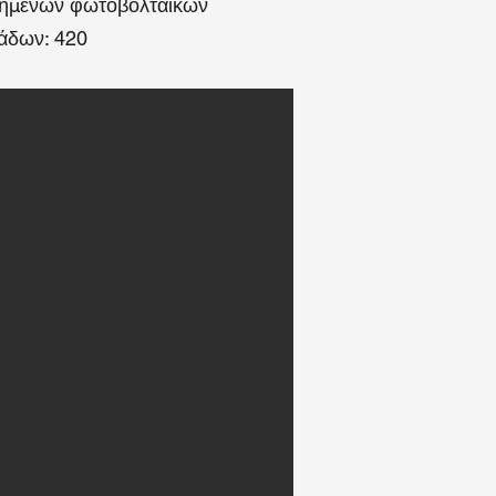
τημένων φωτοβολταϊκών
άδων: 420