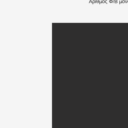
Αριθμός Φ/Β μον