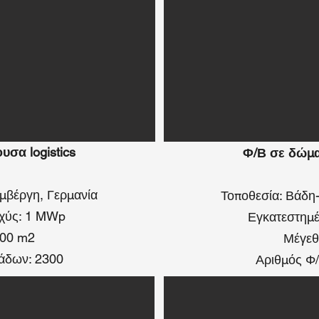
υσα logistics
Φ/Β σε δώμα,
μβέργη, Γερμανία
Τοποθεσία: Βάδη
σχύς: 1 MWp
Εγκατεστημέ
000 m2
Μέγεθ
άδων: 2300
Αριθμός Φ