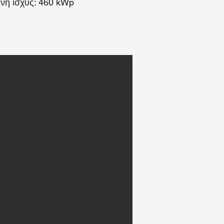
νη ισχύς: 460 kWp