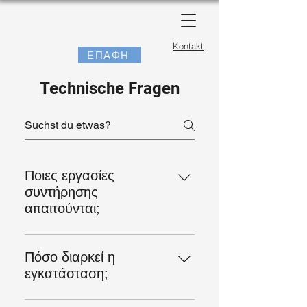
Kontakt
ΕΠΑΦΗ
Technische Fragen
Ποιες εργασίες
συντήρησης
απαιτούνται;
Για να διασφαλίσετε την αξιόπιστη
λειτουργία του φωτοβολταϊκού σας
Πόσο διαρκεί η
συστήματος, συνιστούμε τακτικούς
εγκατάσταση;
οπτικούς και λειτουργικούς
Η διάρκεια της εγκατάστασης
ελέγχους:Οπτικοί έλεγχοι: Ελέγξτε