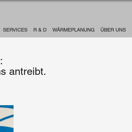
SERVICES
R & D
WÄRMEPLANUNG
ÜBER UNS
:
ns antreibt.