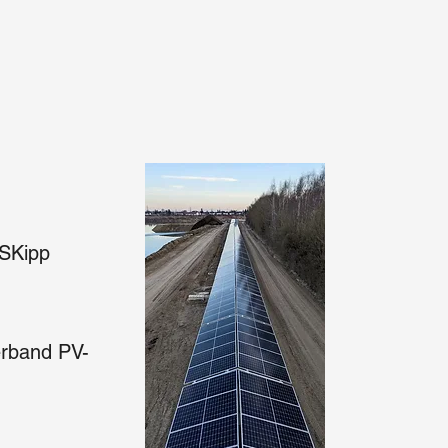
 SKipp
erband PV-