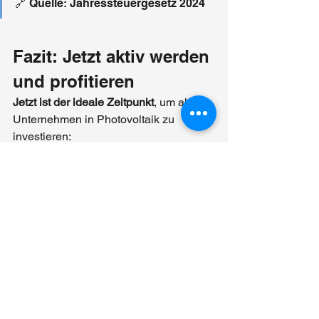
🔗 Quelle: Jahressteuergesetz 2024
Fazit: Jetzt aktiv werden 
und profitieren
Jetzt ist der ideale Zeitpunkt
, um als 
Unternehmen in Photovoltaik zu 
investieren:
Stabile Einspeisevergütungen
Zinsgünstige Kredite mit 
Tilgungszuschüssen
Zusätzliche regionale Förderungen
Steuerliche Entlastungen
Ein frühzeitiger Antrag und die 
Kombination mehrerer 
Förderinstrumente maximieren Ihre 
Investitionsrendite.