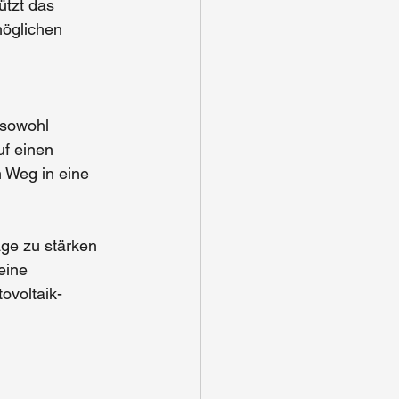
ützt das 
öglichen 
 sowohl 
uf einen 
 Weg in eine 
ge zu stärken 
eine 
ovoltaik-