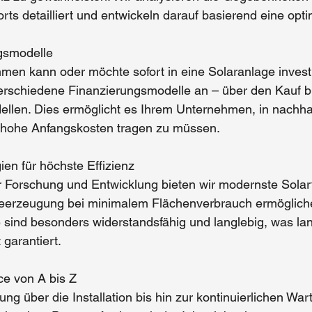
s detailliert und entwickeln darauf basierend eine opt
ngsmodelle
hmen kann oder möchte sofort in eine
 Solaranlage 
invest
erschiedene Finanzierungsmodelle an – über den Kauf bi
ellen. Dies ermöglicht es Ihrem Unternehmen, in nachha
e hohe Anfangskosten tragen zu müssen.
ien für höchste Effizienz
r Forschung und Entwicklung bieten 
wir
 modernste Solar
eerzeugung bei minimalem Flächenverbrauch ermögliche
ind besonders widerstandsfähig und langlebig, was lang
 garantiert.
ce von A bis Z
ng über die Installation bis hin zur kontinuierlichen Wart