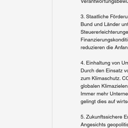
Verantwortungsbewus
3. Staatliche Förder
Bund und Länder unt
Steuererleichterung
Finanzierungskondit
reduzieren die Anfan
4. Einhaltung von U
Durch den Einsatz v
zum Klimaschutz. CO₂
globalen Klimazielen
Immer mehr Unternehm
gelingt dies auf wirt
5. Zukunftssichere 
Angesichts geopoliti