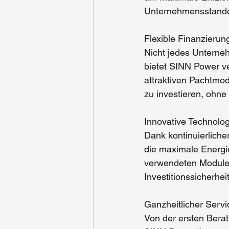
Unternehmensstandort
Flexible Finanzieru
Nicht jedes Unterne
bietet
 SINN Power 
v
attraktiven Pachtmod
zu investieren, ohn
Innovative Technolog
Dank kontinuierliche
die maximale Energi
verwendeten Module s
Investitionssicherheit
Ganzheitlicher Servi
Von der ersten Beratu