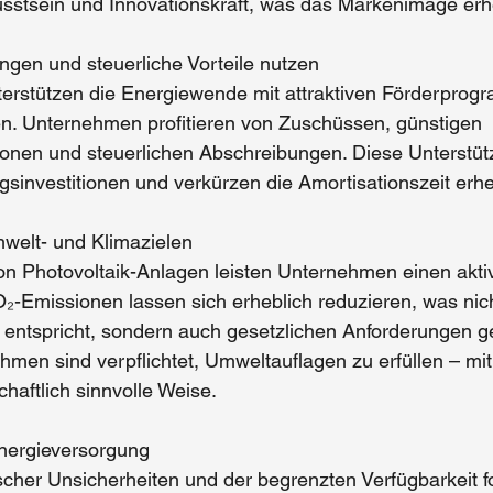
stsein und Innovationskraft, was das Markenimage erheb
ungen und steuerliche Vorteile nutzen
erstützen die Energiewende mit attraktiven Förderpro
en. Unternehmen profitieren von Zuschüssen, günstigen 
ionen und steuerlichen Abschreibungen. Diese Unterstü
gsinvestitionen und verkürzen die 
Amortisationszeit 
erhe
mwelt- und Klimazielen
on 
Photovoltaik-Anlagen 
leisten Unternehmen einen akti
-Emissionen lassen sich erheblich reduzieren, was nich
 entspricht, sondern auch gesetzlichen Anforderungen ge
en sind verpflichtet, Umweltauflagen zu erfüllen – mit
schaftlich sinnvolle Weise.
Energieversorgung
scher Unsicherheiten und der begrenzten Verfügbarkeit fo