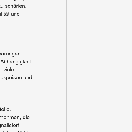
zu schärfen. 
lität und 
sparungen 
 Abhängigkeit 
 viele 
zuspeisen und 
olle. 
rnehmen, die 
alisiert 