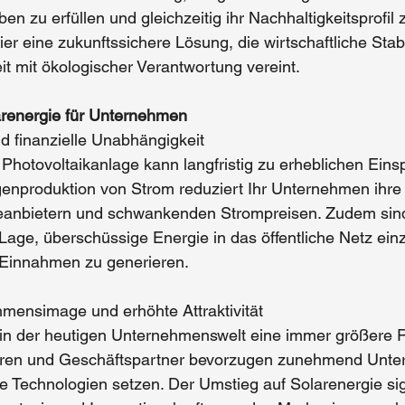
en zu erfüllen und gleichzeitig ihr Nachhaltigkeitsprofil 
hier eine zukunftssichere Lösung, die
 wirtschaftliche Stabi
it 
mit ökologischer Verantwortung vereint.
arenergie für Unternehmen
 finanzielle Unabhängigkeit 
er Photovoltaikanlage kann langfristig zu erheblichen Ein
genproduktion von Strom reduziert Ihr Unternehmen ihre
eanbietern und schwankenden Strompreisen. Zudem sind
age, überschüssige Energie in das öffentliche Netz ein
 Einnahmen zu generieren. 
hmensimage und erhöhte Attraktivität
t in der heutigen Unternehmenswelt eine immer größere R
oren und Geschäftspartner bevorzugen zunehmend Unte
e Technologien setzen. Der Umstieg auf Solarenergie sign