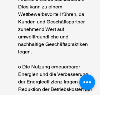
Dies kann zu einem 
Wettbewerbsvorteil führen, da 
Kunden und Geschäftspartner 
zunehmend Wert auf 
umweltfreundliche und 
nachhaltige Geschäftspraktiken 
legen. 
o Die Nutzung erneuerbarer 
Energien und die Verbesserung 
der Energieeffizienz tragen zur 
Reduktion der Betriebskosten bei 
und verbessern die langfristige 
Rentabilität des Unternehmens.
Zusammenfassend lässt sich sagen, 
dass Energie-Resilienz für 
Unternehmen nicht nur eine Frage der 